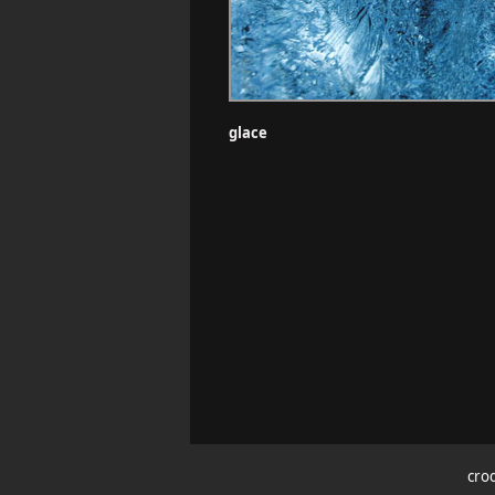
glace
croq