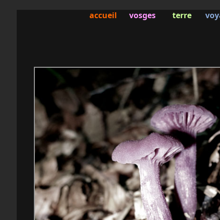
accueil
vosges
terre
voy